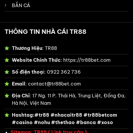
BẮN CÁ
THÔNG TIN NHÀ CÁI TR88
Thương Hiệu
:
TR88
Website Chính Thức
:
https://tr88bet.com
Số điện thoạ
i: 0922 362 736
Email
:
contact@tr88bet.com
Địa Chỉ
: 17 Ng. 11 P. Thái Hà, Trung Liệt, Đống Đa,
Hà Nội, Việt Nam
Hashtag:#tr88 #nhacaitr88 #tr88betcom
#casino #nohu #thethao #banca #xoso
Sitemap
:
TR88 ( Link truy cập )