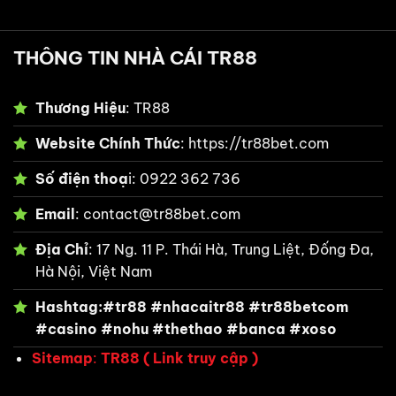
THÔNG TIN NHÀ CÁI TR88
Thương Hiệu
:
TR88
Website Chính Thức
:
https://tr88bet.com
Số điện thoạ
i: 0922 362 736
Email
:
contact@tr88bet.com
Địa Chỉ
: 17 Ng. 11 P. Thái Hà, Trung Liệt, Đống Đa,
Hà Nội, Việt Nam
Hashtag:#tr88 #nhacaitr88 #tr88betcom
#casino #nohu #thethao #banca #xoso
Sitemap
:
TR88 ( Link truy cập )