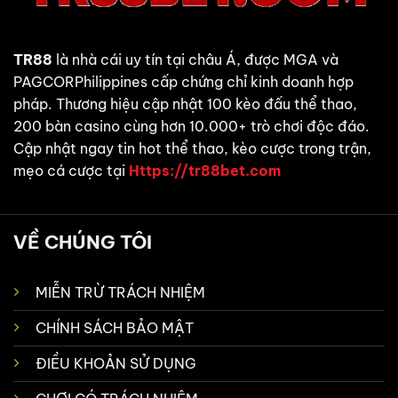
TR88
là nhà cái uy tín tại châu Á, được MGA và
PAGCORPhilippines cấp chứng chỉ kinh doanh hợp
pháp. Thương hiệu cập nhật 100 kèo đấu thể thao,
200 bàn casino cùng hơn 10.000+ trò chơi độc đáo.
Cập nhật ngay tin hot thể thao, kèo cược trong trận,
mẹo cá cược tại
Https://tr88bet.com
VỀ CHÚNG TÔI
MIỄN TRỪ TRÁCH NHIỆM
CHÍNH SÁCH BẢO MẬT
ĐIỀU KHOẢN SỬ DỤNG