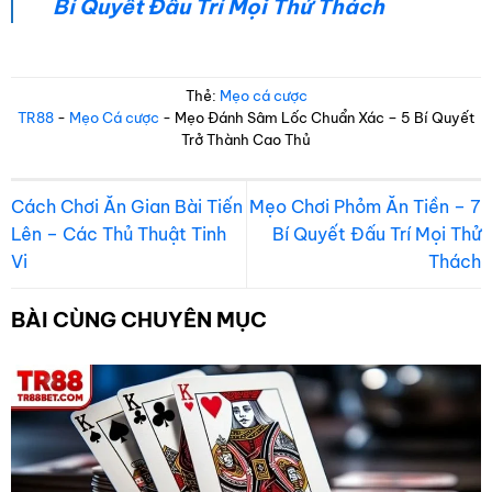
Bí Quyết Đấu Trí Mọi Thử Thách
Thẻ:
Mẹo cá cược
TR88
-
Mẹo Cá cược
-
Mẹo Đánh Sâm Lốc Chuẩn Xác – 5 Bí Quyết
Trở Thành Cao Thủ
Cách Chơi Ăn Gian Bài Tiến
Mẹo Chơi Phỏm Ăn Tiền – 7
Lên – Các Thủ Thuật Tinh
Bí Quyết Đấu Trí Mọi Thử
Vi
Thách
BÀI CÙNG CHUYÊN MỤC