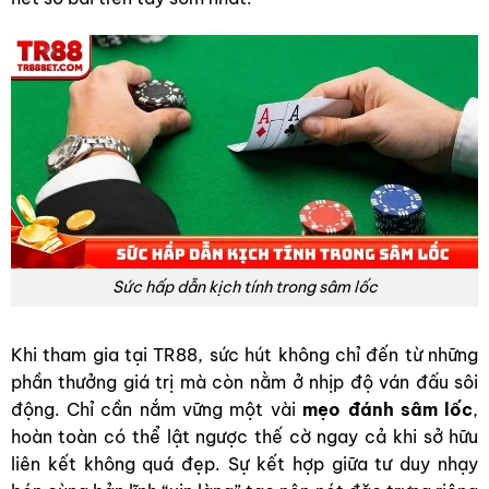
Sức hấp dẫn kịch tính trong sâm lốc
Khi tham gia tại TR88, sức hút không chỉ đến từ những
phần thưởng giá trị mà còn nằm ở nhịp độ ván đấu sôi
động. Chỉ cần nắm vững một vài
mẹo đánh sâm lốc
,
hoàn toàn có thể lật ngược thế cờ ngay cả khi sở hữu
liên kết không quá đẹp. Sự kết hợp giữa tư duy nhạy