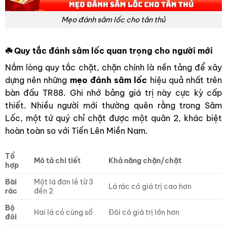
Mẹo đánh sâm lốc cho tân thủ
☘️ Quy tắc đánh sâm lốc quan trọng cho người mới
Nắm lòng quy tắc chặt, chặn chính là nền tảng để xây
dựng nên những
mẹo đánh sâm lốc
hiệu quả nhất trên
bàn đấu TR88. Ghi nhớ bảng giá trị này cực kỳ cấp
thiết. Nhiều người mới thường quên rằng trong Sâm
Lốc, một tứ quý chỉ chặt được một quân 2, khác biệt
hoàn toàn so với Tiến Lên Miền Nam.
Tổ
Mô tả chi tiết
Khả năng chặn/chặt
hợp
Bài
Một lá đơn lẻ từ 3
Lá rác có giá trị cao hơn
rác
đến 2
Bộ
Hai lá có cùng số
Đôi có giá trị lớn hơn
đôi