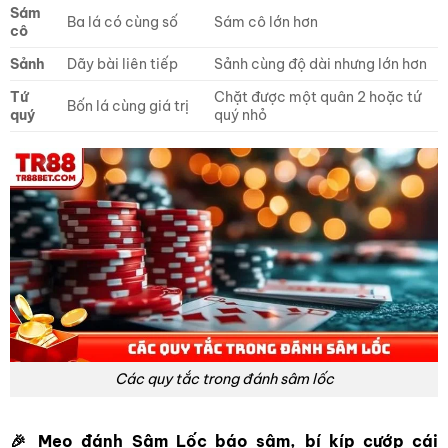
Sám
Ba lá có cùng số
Sám cô lớn hơn
cô
Sảnh
Dãy bài liên tiếp
Sảnh cùng độ dài nhưng lớn hơn
Tứ
Chặt được một quân 2 hoặc tứ
Bốn lá cùng giá trị
quý
quý nhỏ
Các quy tắc trong đánh sâm lốc
🎉 Mẹo đánh Sâm Lốc báo sâm, bí kíp cướp cái